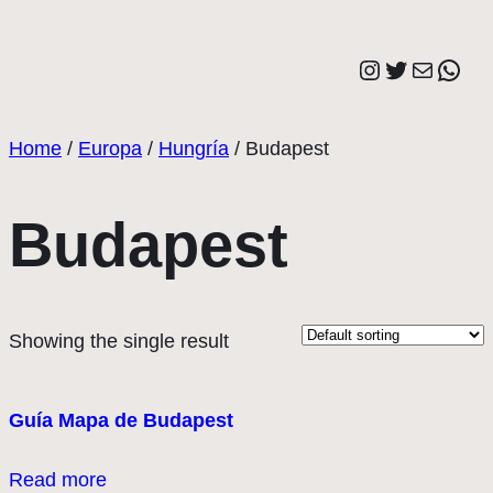
Saltar
al
Instagram
Twitter
Correo elect
Wha
contenido
Home
/
Europa
/
Hungría
/ Budapest
Budapest
Showing the single result
Guía Mapa de Budapest
Read more