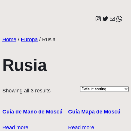
Saltar
al
Instagram
Twitter
Correo elect
Wha
contenido
Home
/
Europa
/ Rusia
Rusia
Showing all 3 results
Guía de Mano de Moscú
Guía Mapa de Moscú
Read more
Read more