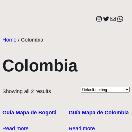
Saltar
al
Instagram
Twitter
Correo elect
Wha
contenido
Home
/ Colombia
Colombia
Showing all 2 results
Guía Mapa de Bogotá
Guía Mapa de Colombia
Read more
Read more