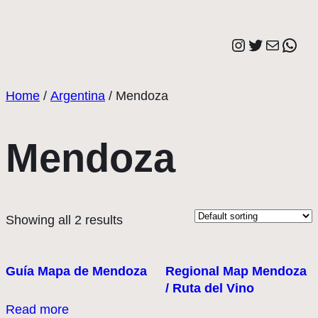
Saltar
al
Instagram
Twitter
Correo elect
Wha
contenido
Home
/
Argentina
/ Mendoza
Mendoza
Showing all 2 results
Guía Mapa de Mendoza
Regional Map Mendoza
/ Ruta del Vino
Read more